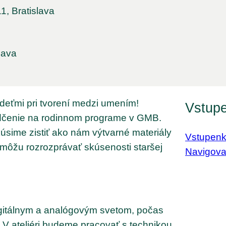
1, Bratislava
lava
 deťmi pri tvorení medzi umením!
Vstup
edčenie na rodinnom programe v GMB.
úsime zistiť ako nám výtvarné materiály
Vstupenky
môžu rozrozprávať skúsenosti staršej
Navigova
gitálnym a analógovým svetom, počas
i. V ateliéri budeme pracovať s technikou