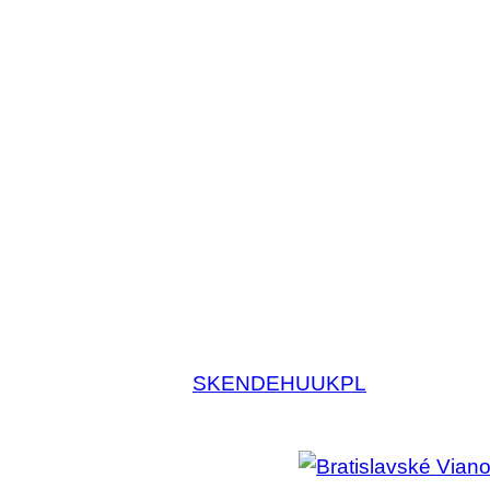
SK
EN
DE
HU
UK
PL