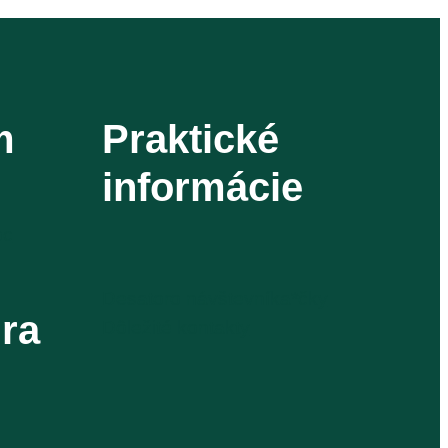
m
Praktické
informácie
oc
Desatoro návštevníka*čky
ra
Dôležité kontakty