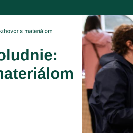
zhovor s materiálom
ludnie:
ateriálom