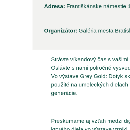
Adresa:
Františkánske námestie 1
Organizátor:
Galéria mesta Bratis
Strávte víkendový čas s vašimi
Oslávte s nami polročné vysv
Vo výstave Grey Gold: Dotyk sk
použité na umeleckých dielach 
generácie.
Preskúmame aj vzťah medzi di
ktorého diela vo výstave vznikl