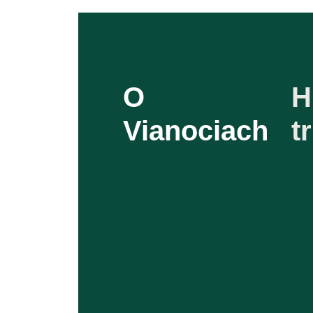
O
H
Vianociach
t
Bratislavské Vianoce
Vše
Vianočný stromček
Pre
Archív
Dok