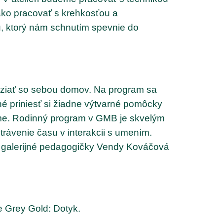
ako pracovať s krehkosťou a
, ktorý nám schnutím spevnie do
 vziať so sebou domov. Na program sa
né priniesť si žiadne výtvarné pomôcky
me. Rodinný program v GMB je skvelým
rávenie času v interakcii s umením.
 galerijné pedagogičky Vendy Kováčová
e Grey Gold: Dotyk.