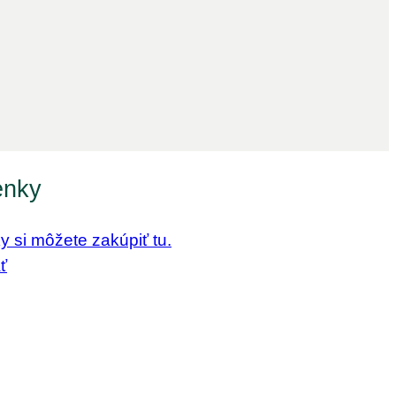
enky
 si môžete zakúpiť tu.
ť