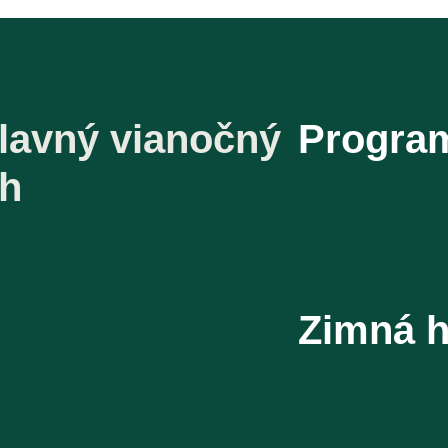
lavný vianočný
Progra
rh
Kam počas Vian
obecné informácie
 predajcov
Zimná h
umenty pre predajcov
Škriatkovo kúzlo