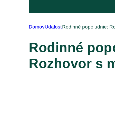
Domov
Udalosť
Rodinné popoludnie: Ro
Rodinné popo
Rozhovor s m