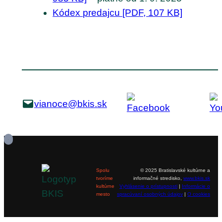
Kódex predajcu [PDF, 107 KB]
vianoce@bkis.sk
Spolu
© 2025 Bratislavské kultúrne a
tvoríme
informačné stredisko,
www.bkis.sk
kultúrne
Vyhlásenie o prístupnosti
|
Informácie o
mesto
spracúvaní osobných údajov
|
O cookies