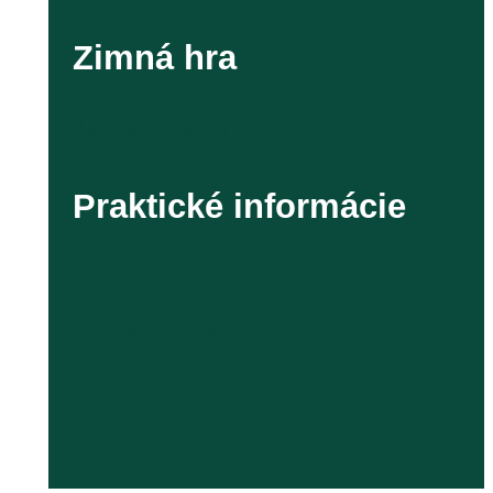
Zimná hra
Škriatkovo kúzlo
Praktické informácie
Desatoro návštevníka*čky
Dôležité kontakty