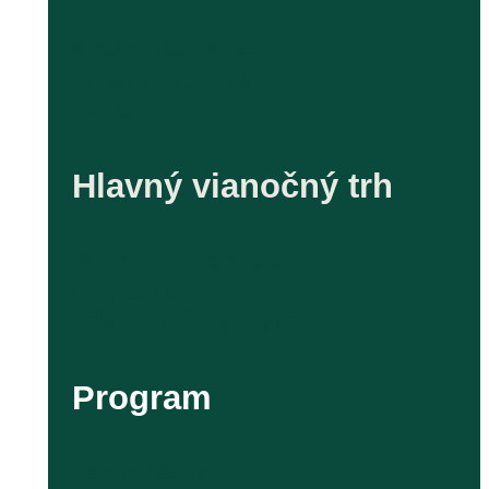
Bratislavské Vianoce
Vianočný stromček
Archív
Hlavný vianočný trh
Všeobecné informácie
Pre predajcov
Dokumenty pre predajcov
Program
Kam počas Vianoc