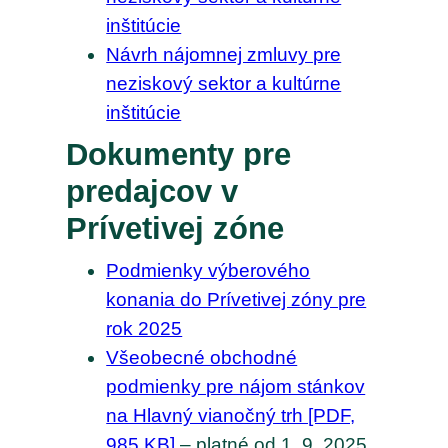
inštitúcie
Návrh nájomnej zmluvy pre
neziskový sektor a kultúrne
inštitúcie
Dokumenty pre
predajcov v
Prívetivej zóne
Podmienky výberového
konania do Prívetivej zóny pre
rok 2025
Všeobecné obchodné
podmienky pre nájom stánkov
na Hlavný vianočný trh [PDF,
985 KB]
– platné od 1. 9. 2025