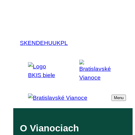
SK
EN
DE
HU
UK
PL
Menu
O Vianociach