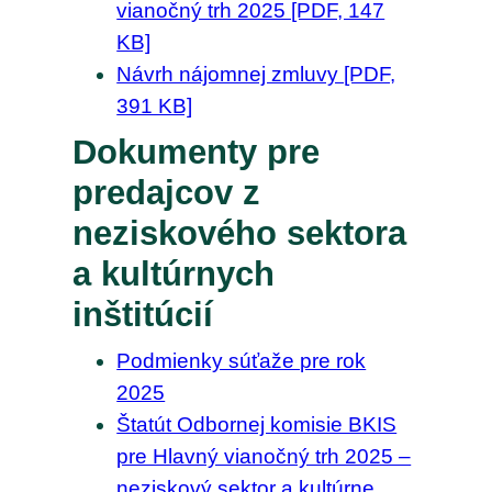
vianočný trh 2025 [PDF, 147
KB]
Návrh nájomnej zmluvy [PDF,
391 KB]
Dokumenty pre
predajcov z
neziskového sektora
a kultúrnych
inštitúcií
Podmienky súťaže pre rok
2025
Štatút Odbornej komisie BKIS
pre Hlavný vianočný trh 2025 –
neziskový sektor a kultúrne