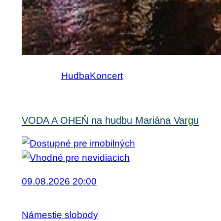
Hudba
Koncert
VODA A OHEŇ na hudbu Mariána Vargu
09.08.2026 20:00
Námestie slobody