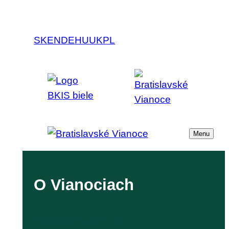
SK
EN
DE
HU
UK
PL
Menu
O Vianociach
Bratislavské Vianoce