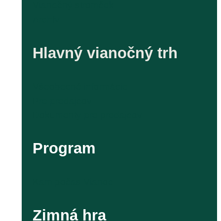
Vianočný stromček
Archív
Hlavný vianočný trh
Všeobecné informácie
Pre predajcov
Dokumenty pre predajcov
Program
Kam počas Vianoc
Zimná hra