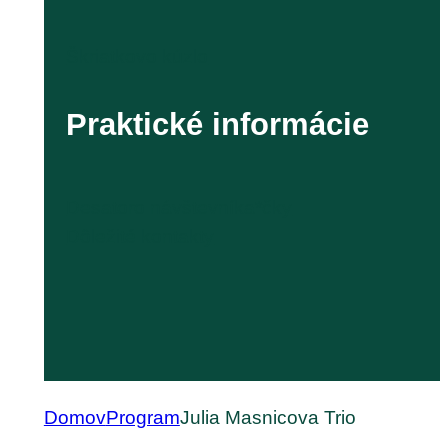
Škriatkovo kúzlo
Praktické informácie
Desatoro návštevníka*čky
Dôležité kontakty
Domov
Program
Julia Masnicova Trio