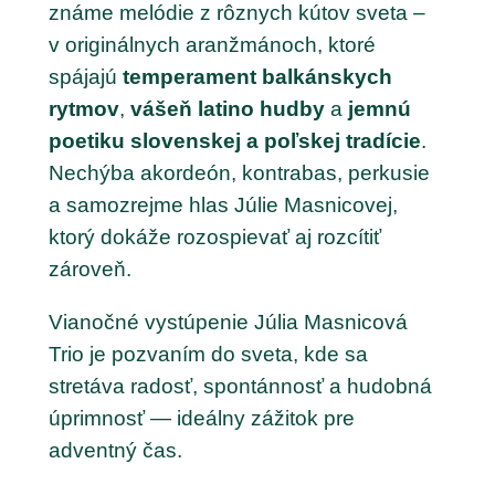
známe melódie z rôznych kútov sveta –
v originálnych aranžmánoch, ktoré
spájajú
temperament balkánskych
rytmov
,
vášeň latino hudby
a
jemnú
poetiku slovenskej a poľskej tradície
.
Nechýba akordeón, kontrabas, perkusie
a samozrejme hlas Júlie Masnicovej,
ktorý dokáže rozospievať aj rozcítiť
zároveň.
Vianočné vystúpenie Júlia Masnicová
Trio je pozvaním do sveta, kde sa
stretáva radosť, spontánnosť a hudobná
úprimnosť — ideálny zážitok pre
adventný čas.