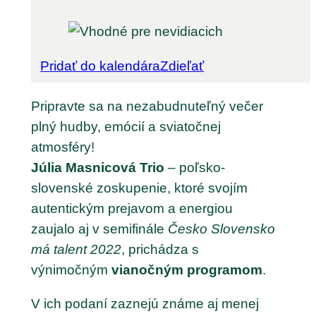
Pridať do kalendára
Zdieľať
Pripravte sa na nezabudnuteľný večer
plný hudby, emócií a sviatočnej
atmosféry!
Júlia Masnicová Trio
– poľsko-
slovenské zoskupenie, ktoré svojím
autentickým prejavom a energiou
zaujalo aj v semifinále
Česko Slovensko
má talent 2022
, prichádza s
výnimočným
vianočným programom
.
V ich podaní zaznejú známe aj menej