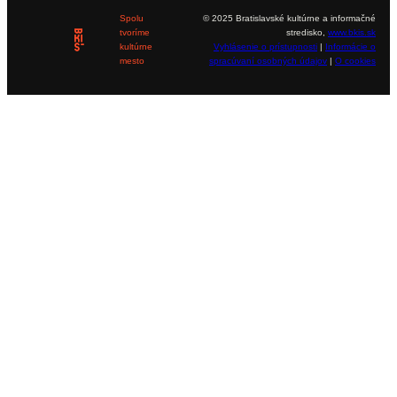
Spolu
© 2025 Bratislavské kultúrne a informačné
tvoríme
stredisko,
www.bkis.sk
kultúrne
Vyhlásenie o prístupnosti
|
Informácie o
mesto
spracúvaní osobných údajov
|
O cookies