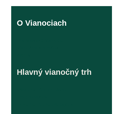
O Vianociach
Bratislavské Vianoce
Vianočný stromček
Archív
Hlavný vianočný trh
Všeobecné informácie
Pre predajcov
Dokumenty pre predajcov