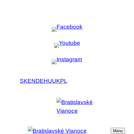
SK
EN
DE
HU
UK
PL
Menu