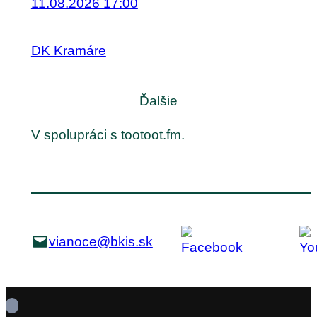
11.08.2026 17:00
DK Kramáre
Ďalšie
V spolupráci s tootoot.fm.
vianoce@bkis.sk