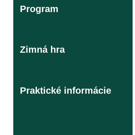
Program
Kam počas Vianoc
Zimná hra
Škriatkovo kúzlo
Praktické informácie
Desatoro návštevníka*čky
Dôležité kontakty