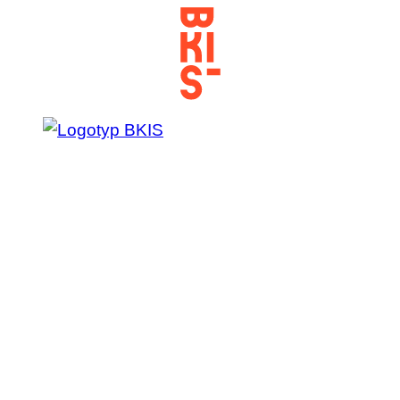
Prejsť
na
obsah