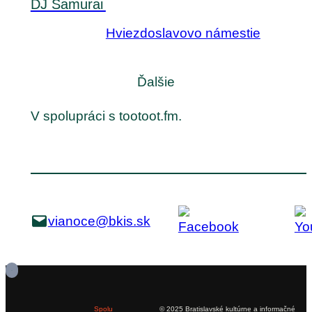
DJ Samurai
Hviezdoslavovo námestie
Ďalšie
V spolupráci s tootoot.fm.
vianoce@bkis.sk
Spolu
© 2025 Bratislavské kultúrne a informačné