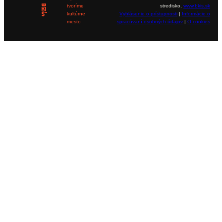
tvoríme
stredisko,
www.bkis.sk
kultúrne
Vyhlásenie o prístupnosti
|
Informácie o
mesto
spracúvaní osobných údajov
|
O cookies