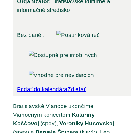
Organizátor:
Bratislavské kultúrne a
informačné stredisko
Bez bariér:
Pridať do kalendára
Zdieľať
Bratislavské Vianoce ukončíme
Vianočným koncertom
Kataríny
Koščovej
(spev),
Veroniky Husovskej
(spev) a
Daniela Špinera
(klavír). Len