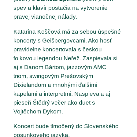
spev a klavír postačia na vytvorenie
pravej vianočnej nálady.
Katarína Koščová má za sebou úspešné
koncerty s Geišbergovcami. Ako hosť
pravidelne koncertovala s českou
folkovou legendou Neřež. Zaspievala si
aj s Danom Bártom, jazzovým AMC
triom, swingovým Prešovským
Dixielandom a mnohými ďalšími
kapelami a interpretmi. Naspievala aj
pieseň Štědrý večer ako duet s
Vojtěchom Dykom.
Koncert bude tlmočený do Slovenského
posunkového jazyka.