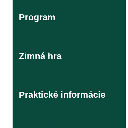
Program
Kam počas Vianoc
Zimná hra
Škriatkovo kúzlo
Praktické informácie
Desatoro návštevníka*čky
Dôležité kontakty