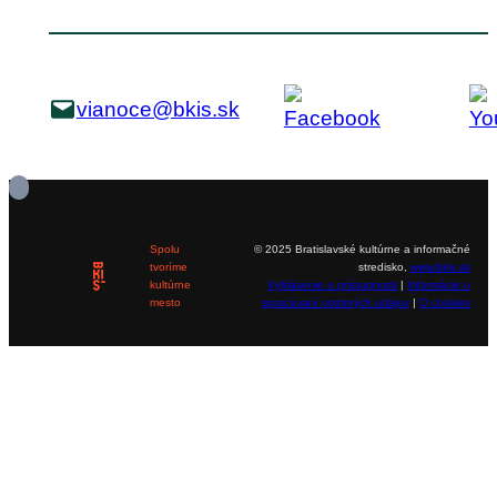
vianoce@bkis.sk
Spolu
© 2025 Bratislavské kultúrne a informačné
tvoríme
stredisko,
www.bkis.sk
kultúrne
Vyhlásenie o prístupnosti
|
Informácie o
mesto
spracúvaní osobných údajov
|
O cookies