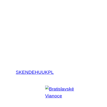
SK
EN
DE
HU
UK
PL