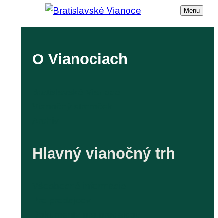
Menu
O Vianociach
Bratislavské Vianoce
Vianočný stromček
Archív
Hlavný vianočný trh
Všeobecné informácie
Pre predajcov
Dokumenty pre predajcov