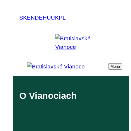
SK
EN
DE
HU
UK
PL
Menu
O Vianociach
Bratislavské Vianoce
Vianočný stromček