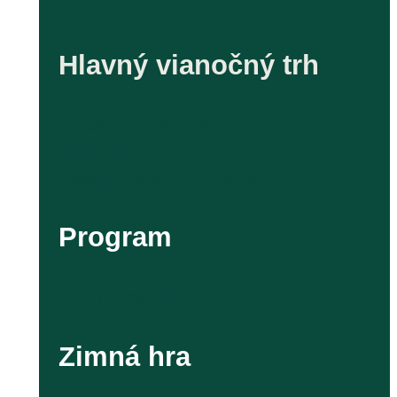
Archív
Hlavný vianočný trh
Všeobecné informácie
Pre predajcov
Dokumenty pre predajcov
Program
Kam počas Vianoc
Zimná hra