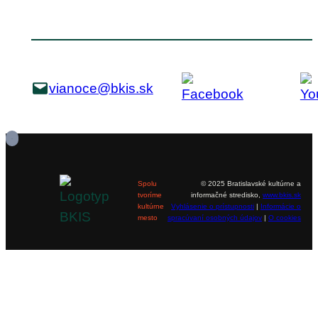
vianoce@bkis.sk
Spolu
© 2025 Bratislavské kultúrne a
tvoríme
informačné stredisko,
www.bkis.sk
kultúrne
Vyhlásenie o prístupnosti
|
Informácie o
mesto
spracúvaní osobných údajov
|
O cookies