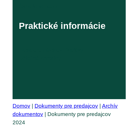
Škriatkovo kúzlo
Praktické informácie
Desatoro návštevníka*čky
Dôležité kontakty
Domov
|
Dokumenty pre predajcov
|
Archív
dokumentov
|
Dokumenty pre predajcov
2024