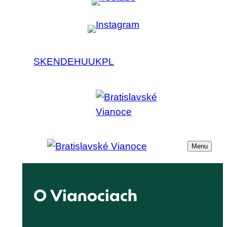
SK
EN
DE
HU
UK
PL
Menu
O Vianociach