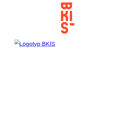
Prejsť
na
obsah