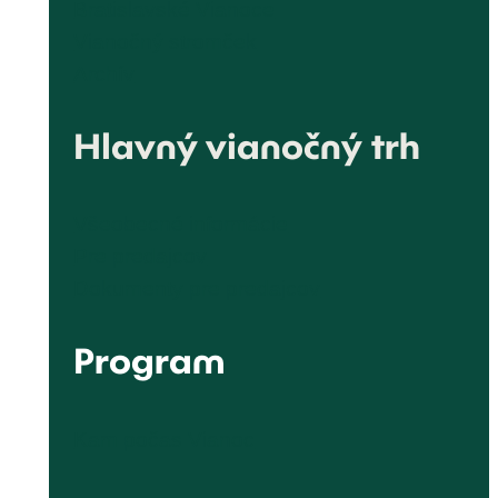
Bratislavské Vianoce
Vianočný stromček
Archív
Hlavný vianočný trh
Všeobecné informácie
Pre predajcov
Dokumenty pre predajcov
Program
Kam počas Vianoc