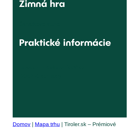
Zimná hra
Škriatkovo kúzlo
Praktické informácie
Desatoro návštevníka*čky
Dôležité kontakty
Domov
|
Mapa trhu
|
Tiroler.sk – Prémiové