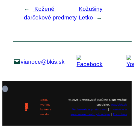
←
Kožené
Kožušiny
darčekové predmety
Letko
→
vianoce@bkis.sk
Spolu
© 2025 Bratislavské kultúrne a informačné
tvoríme
stredisko,
www.bkis.sk
kultúrne
Vyhlásenie o prístupnosti
|
Informácie o
mesto
spracúvaní osobných údajov
|
O cookies