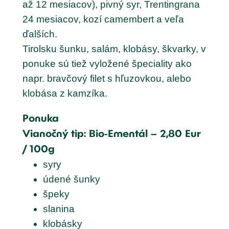
až 12 mesiacov), pivný syr, Trentingrana
24 mesiacov, kozí camembert a veľa
ďalších.
Tirolsku šunku, salám, klobásy, škvarky, v
ponuke sú tiež vyložené špeciality ako
napr. bravčový filet s hľuzovkou, alebo
klobása z kamzíka.
Ponuka
Vianočný tip: Bio-Ementál – 2,80 Eur
/ 100g
syry
údené šunky
špeky
slanina
klobásky