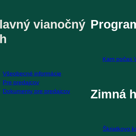
lavný vianočný
Progra
rh
Kam počas 
Všeobecné informácie
Pre predajcov
Zimná h
Dokumenty pre predajcov
Škriatkovo k