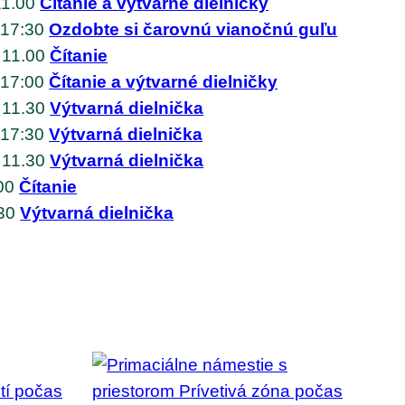
11.00
Čítanie a výtvarné dielničky
 17:30
Ozdobte si čarovnú vianočnú guľu
 11.00
Čítanie
 17:00
Čítanie a výtvarné dielničky
 11.30
Výtvarná dielnička
 17:30
Výtvarná dielnička
 11.30
Výtvarná dielnička
:00
Čítanie
.30
Výtvarná dielnička