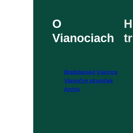
O
H
Vianociach
t
Bratislavské Vianoce
Vianočný stromček
Archív