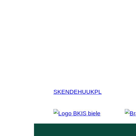
SK
EN
DE
HU
UK
PL