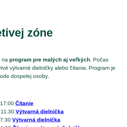
tivej zóne
j na
program pre malých aj veľkých
. Počas
rivé výtvarné dielničky alebo čítania. Program je
vode dospelej osoby.
 17:00
Čítanie
 11.30
Výtvarná dielnička
17:30
Výtvarná dielnička