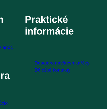
m
Praktické
informácie
Vianoc
Desatoro návštevníka*čky
Dôležité kontakty
ra
úzlo