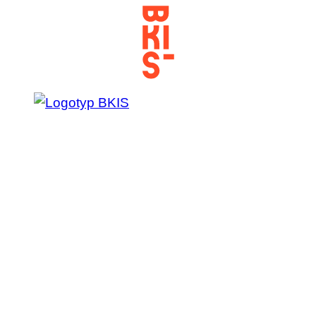
Prejsť
na
obsah