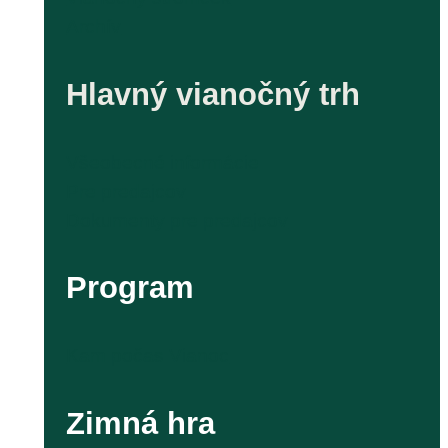
Archív
Hlavný vianočný trh
Všeobecné informácie
Pre predajcov
Dokumenty pre predajcov
Program
Kam počas Vianoc
Zimná hra