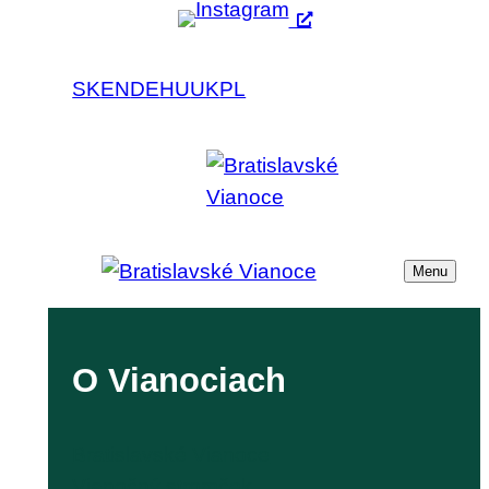
SK
EN
DE
HU
UK
PL
Menu
O Vianociach
Bratislavské Vianoce
Vianočný stromček