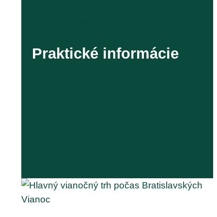
Škriatkovo kúzlo
Praktické informácie
Desatoro návštevníka*čky
Dôležité kontakty