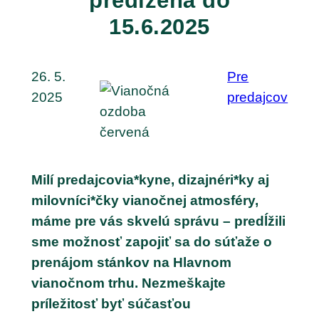
predĺžená do
15.6.2025
26. 5.
Pre
2025
predajcov
Milí predajcovia*kyne, dizajnéri*ky aj
milovníci*čky vianočnej atmosféry,
máme pre vás skvelú správu – predĺžili
sme možnosť zapojiť sa do súťaže o
prenájom stánkov na Hlavnom
vianočnom trhu. Nezmeškajte
príležitosť byť súčasťou