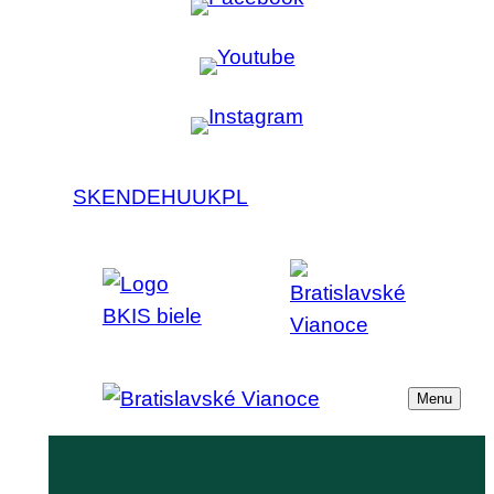
SK
EN
DE
HU
UK
PL
Menu