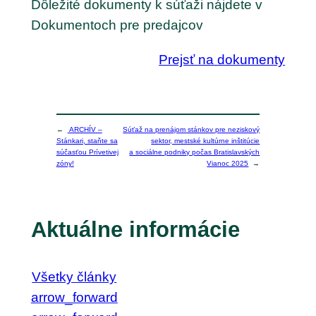
Dôležité dokumenty k súťaži nájdete v
Dokumentoch pre predajcov
Prejsť na dokumenty
←
ARCHÍV –
Súťaž na prenájom stánkov pre neziskový
Stánkari, staňte sa
sektor, mestské kultúrne inštitúcie
súčasťou Prívetivej
a sociálne podniky počas Bratislavských
zóny!
Vianoc 2025
→
Aktuálne informácie
Všetky články
arrow_forward