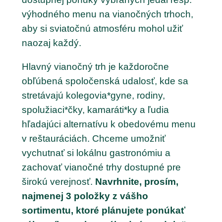
výhodného menu na vianočných trhoch,
aby si sviatočnú atmosféru mohol užiť
naozaj každý.
Hlavný vianočný trh je každoročne
obľúbená spoločenská udalosť, kde sa
stretávajú kolegovia*gyne, rodiny,
spolužiaci*čky, kamaráti*ky a ľudia
hľadajúci alternatívu k obedovému menu
v reštauráciách. Chceme umožniť
vychutnať si lokálnu gastronómiu a
zachovať vianočné trhy dostupné pre
širokú verejnosť.
Navrhnite, prosím,
najmenej 3 položky z vášho
sortimentu, ktoré plánujete ponúkať